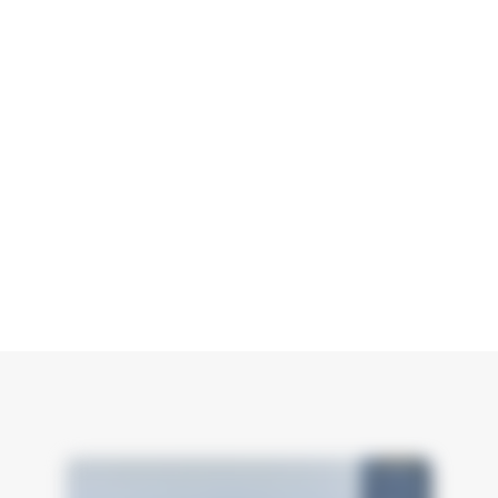
warmtepomp voor een gasbesparing van 70%.
En met onze app heb je altijd real-time inzicht in
de besparingen en prestaties.
De Pomp AO kan volledig op elektriciteit werken
en is daarmee perfect afgestemd op een
toekomst zonder gas. Een duurzame oplossing
voor vandaag en een slimme investering voor
morgen.