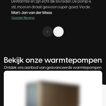
DeWarmte en zijn echt dik tevreden. De pomp is
stil, mooi en draait gewoon super goed. Via de
app kun je alles gemakkelijk instellen en voor een
Mart-Jan van der Maas
Google Review
vraag staan ze altijd voor je klaar. #tevreden!
Bekijk onze warmtepompen
Ontdek ons aanbod van geavanceerde warmtepompen