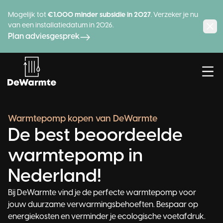
Mogelijk tot
€1.000 minder subsidie in 2027
. Verzeker je nu
van een installatiedatum in 2026.
Plan adviesgesprek
Hybride
Warmtepomp kopen van DeWarmte
De best beoordeelde
Warmtepomp
warmtepomp in
Lees meer
Nederland!
Advies
Bij DeWarmte vind je de perfecte warmtepomp voor
jouw duurzame verwarmingsbehoeften. Bespaar op
Producten
energiekosten en verminder je ecologische voetafdruk.