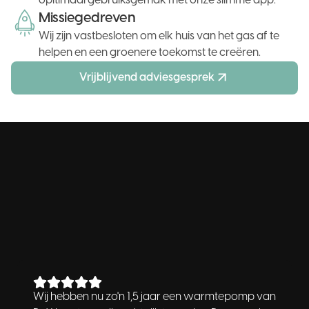
opitimaal gebruiksgemak met onze slimme app.
Missiegedreven
Wij zijn vastbesloten om elk huis van het gas af te
helpen en een groenere toekomst te creëren.
Vrijblijvend adviesgesprek
4,7
230
beoordelingen
Wij hebben nu zo'n 1,5 jaar een warmtepomp van