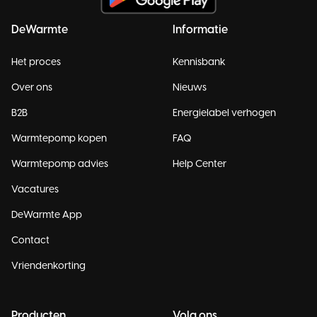
DeWarmte
Informatie
Het proces
Kennisbank
Over ons
Nieuws
B2B
Energielabel verhogen
Warmtepomp kopen
FAQ
Warmtepomp advies
Help Center
Vacatures
DeWarmte App
Contact
Vriendenkorting
Producten
Volg ons