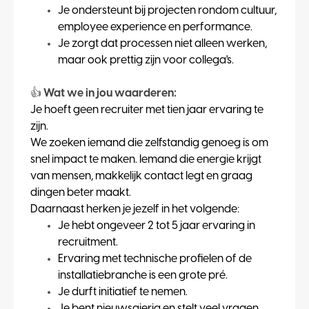
Je ondersteunt bij projecten rondom cultuur,
employee experience en performance.
Je zorgt dat processen niet alleen werken,
maar ook prettig zijn voor collega's.
👍
Wat we in jou waarderen:
Je hoeft geen recruiter met tien jaar ervaring te
zijn.
We zoeken iemand die zelfstandig genoeg is om
snel impact te maken. Iemand die energie krijgt
van mensen, makkelijk contact legt en graag
dingen beter maakt.
Daarnaast herken je jezelf in het volgende:
Je hebt ongeveer 2 tot 5 jaar ervaring in
recruitment.
Ervaring met technische profielen of de
installatiebranche is een grote pré.
Je durft initiatief te nemen.
Je bent nieuwsgierig en stelt veel vragen.