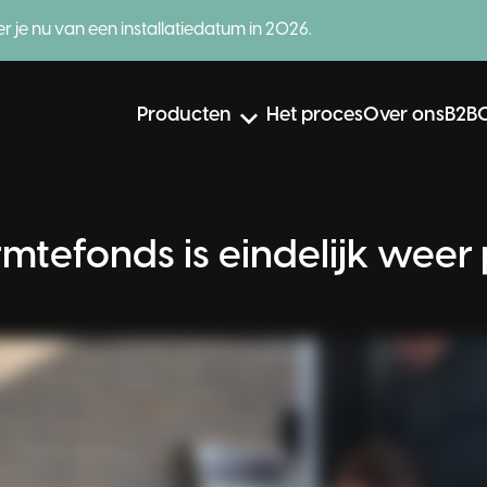
er je nu van een installatiedatum in 2026.
Producten
Het proces
Over ons
B2B
ybride
Al
mtefonds is eindelijk weer 
Warmtepomp
W
Lees meer
Advies
L