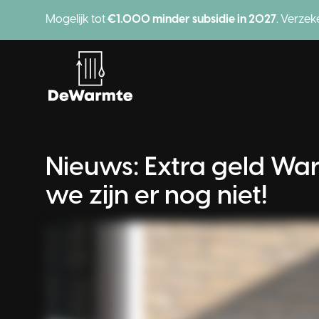
Mogelijk tot
€1.000 minder subsidie in 2027
. Verzek
H
Nieuws: Extra geld War
we zijn er nog niet!
Producten