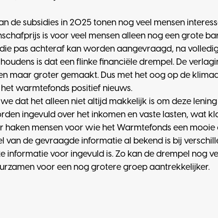
n de subsidies in 2025 tonen nog veel mensen interess
afprijs is voor veel mensen alleen nog een grote barr
idie pas achteraf kan worden aangevraagd, na volledig
ishoudens is dat een flinke financiële drempel. De verlag
een maar groter gemaakt. Dus met het oog op de klima
r het warmtefonds positief nieuws.
e dat het alleen niet altijd makkelijk is om deze lening
den ingevuld over het inkomen en vaste lasten, wat klan
r haken mensen voor wie het Warmtefonds een mooie o
l van de gevraagde informatie al bekend is bij verschill
ze informatie voor ingevuld is. Zo kan de drempel nog v
rzamen voor een nog grotere groep aantrekkelijker.