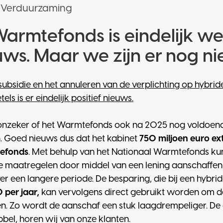
Verduurzaming
Warmtefonds is eindelijk w
uws. Maar we zijn er nog ni
 subsidie en het annuleren van de verplichting op hyb
els is er eindelijk positief nieuws.
 onzeker of het Warmtefonds ook na 2025 nog voldoen
n. Goed nieuws dus dat het kabinet
750 miljoen euro ext
tefonds
. Met behulp van het Nationaal Warmtefonds k
 maatregelen door middel van een lening aanschaffen
ver een langere periode. De besparing, die bij een hy
per jaar,
kan vervolgens direct gebruikt worden om de 
n. Zo wordt de aanschaf een stuk laagdrempeliger. De 
obbel, horen wij van onze klanten.