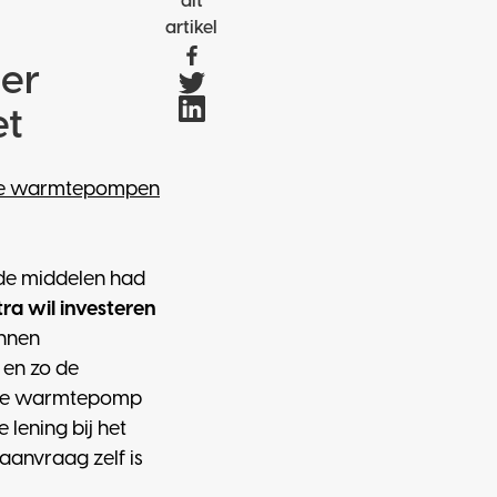
dit
artikel
eer
et
ride warmtepompen
de middelen had
ra wil investeren
unnen
 en zo de
bride warmtepomp
lening bij het
aanvraag zelf is