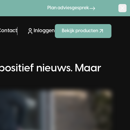
Plan adviesgesprek
Contact
Inloggen
Bekijk producten
l-Electric
positief nieuws. Maar
armtepomp
ees meer
Advies