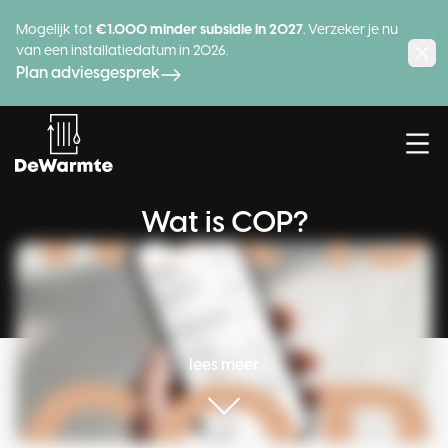
Mogelijk tot
€1.000 minder subsidie in 2027
. Verzeker je nu
van een installatiedatum in 2026.
Plan adviesgesprek
Wat is COP?
Hybride
Warmtepomp
Lees meer
lees meer
Advies
Producten