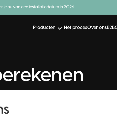
er je nu van een installatiedatum in 2026.
Producten
Het proces
Over ons
B2B
ybride
Al
Warmtepomp
W
berekenen
Lees meer
Advies
L
ns