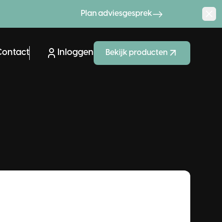
Plan adviesgesprek
Contact
Inloggen
Bekijk producten
l-Electric
armtepomp
ees meer
Advies